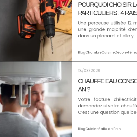
POURQUOI CHOISIR L
PARTICULIERS : 4 RA
Une perceuse utilisée 12 m
une grande majorité d’en
dans un placard, et elle y…
Blog
Chambre
Cuisine
Déco extérie
18/03/2026
CHAUFFE EAU CONSO
AN ?
Votre facture d’électri
demandez si votre chauffe
C’est une question que b
Blog
Cuisine
Salle de Bain