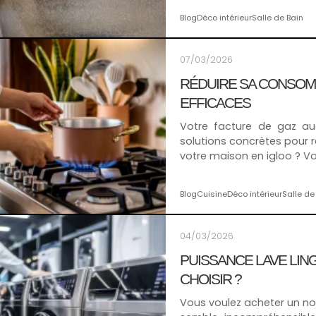
Blog
Déco intérieur
Salle de Bain
07/03/2026
RÉDUIRE SA CONSOMM
EFFICACES
Votre facture de gaz a
solutions concrètes pour
votre maison en igloo ? V
Blog
Cuisine
Déco intérieur
Salle de
04/03/2026
PUISSANCE LAVE LIN
CHOISIR ?
Vous voulez acheter un no