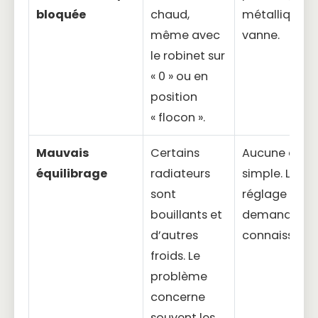
bloquée
chaud,
métallique d
même avec
vanne.
le robinet sur
« 0 » ou en
position
« flocon ».
Mauvais
Certains
Aucune acti
équilibrage
radiateurs
simple. Le
sont
réglage du t
bouillants et
demande de
d’autres
connaissance
froids. Le
problème
concerne
souvent les