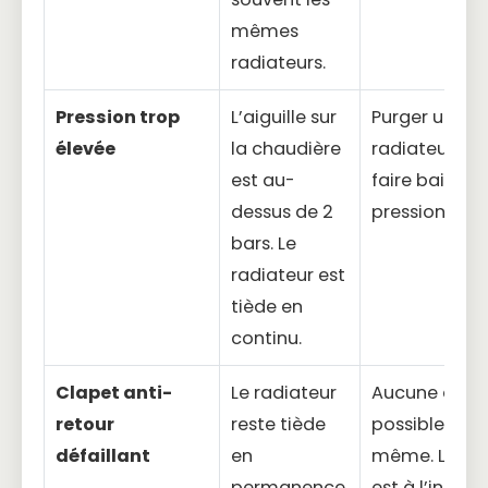
mêmes
radiateurs.
Pression trop
L’aiguille sur
Purger un
élevée
la chaudière
radiateur po
est au-
faire baisser 
dessus de 2
pression.
bars. Le
radiateur est
tiède en
continu.
Clapet anti-
Le radiateur
Aucune acti
retour
reste tiède
possible soi-
défaillant
en
même. La pi
permanence,
est à l’intérie