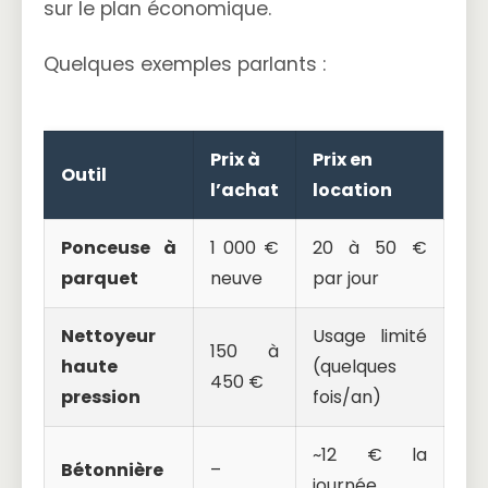
sur le plan économique.
Quelques exemples parlants :
Prix à
Prix en
Outil
l’achat
location
Ponceuse à
1 000 €
20 à 50 €
parquet
neuve
par jour
Nettoyeur
Usage limité
150 à
haute
(quelques
450 €
pression
fois/an)
~12 € la
Bétonnière
–
journée