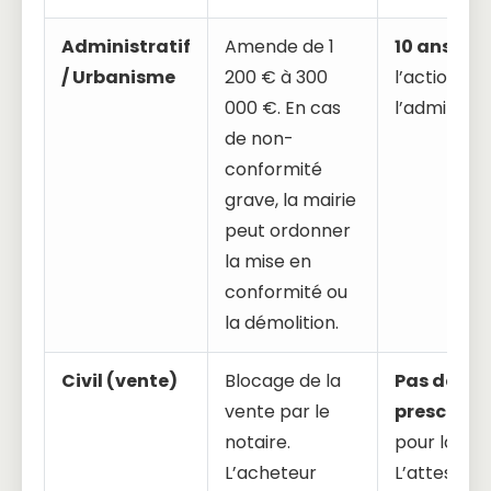
Administratif
Amende de 1
10 ans
pou
/ Urbanisme
200 € à 300
l’action de
000 €. En cas
l’administr
de non-
conformité
grave, la mairie
peut ordonner
la mise en
conformité ou
la démolition.
Civil (vente)
Blocage de la
Pas de
vente par le
prescripti
notaire.
pour la ven
L’acheteur
L’attestati