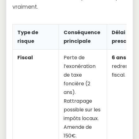
vraiment.
Type de
Conséquence
Délai de
risque
principale
prescripti
Fiscal
Perte de
6 ans
pour
l’exonération
redressem
de taxe
fiscal.
foncière (2
ans).
Rattrapage
possible sur les
impôts locaux.
Amende de
150€.