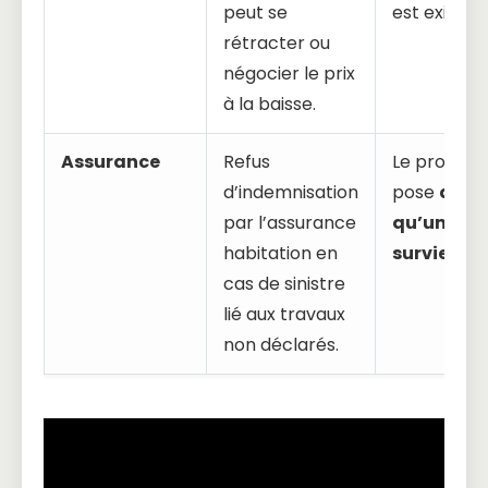
peut se
est exigée.
rétracter ou
négocier le prix
à la baisse.
Assurance
Refus
Le problèm
d’indemnisation
pose
dès
par l’assurance
qu’un sini
habitation en
survient
.
cas de sinistre
lié aux travaux
non déclarés.