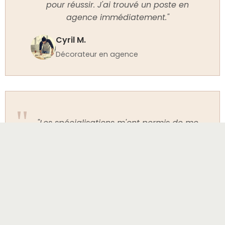
pour réussir. J'ai trouvé un poste en
agence immédiatement."
Cyril M.
Décorateur en agence
"Les spécialisations m'ont permis de me
perfectionner en style scandinave.
Contenu riche et pratique, j'ai pu
développer ma clientèle dans ce créneau
spécifique."
Karla D.
Spécialiste style nordique