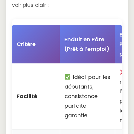
voir plus clair :
Endui
Enduit en Pâte
Critère
Poud
(Prêt à l’emploi)
prép
Ri
Idéal pour les
néce
débutants,
l’exp
Facilité
consistance
pour
parfaite
le
garantie.
méla