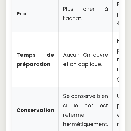
Beau
Plus cher à
Prix
plus
l’achat.
écon
Néce
prép
Temps de
Aucun. On ouvre
méla
préparation
et on applique.
ris
grum
Se conserve bien
Une
si le pot est
prépa
Conservation
refermé
être
hermétiquement.
rapi