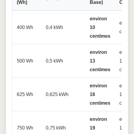
(Wh)
Base)
Creus
environ
enviro
400 Wh
0,4 kWh
10
centim
centimes
environ
enviro
500 Wh
0,5 kWh
13
10
centimes
centim
environ
enviro
625 Wh
0,625 kWh
16
13
centimes
centim
environ
enviro
750 Wh
0,75 kWh
19
15