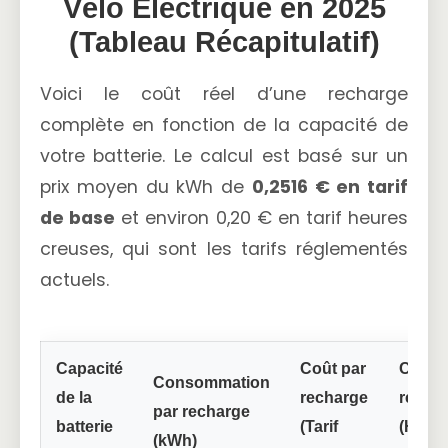
Vélo Électrique en 2025
(Tableau Récapitulatif)
Voici le coût réel d’une recharge
complète en fonction de la capacité de
votre batterie. Le calcul est basé sur un
prix moyen du kWh de
0,2516 € en tarif
de base
et environ 0,20 € en tarif heures
creuses, qui sont les tarifs réglementés
actuels.
Capacité
Coût par
Coût 
Consommation
de la
recharge
recha
par recharge
batterie
(Tarif
(Heur
(kWh)