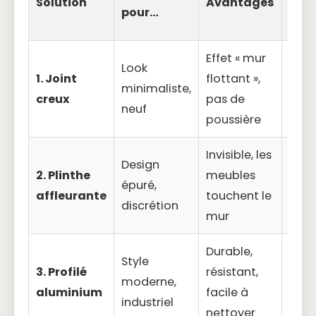
Solution
Avantages
Inco
pour…
Effet « mur
Look
Pose
1. Joint
flottant »,
minimaliste,
murs
creux
pas de
neuf
requ
poussière
Invisible, les
Design
Coût
2. Plinthe
meubles
épuré,
insta
affleurante
touchent le
discrétion
tech
mur
Durable,
Style
Aspe
3. Profilé
résistant,
moderne,
plus
aluminium
facile à
industriel
PVC
nettoyer