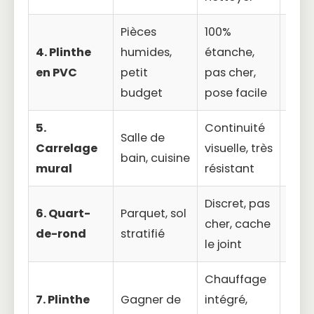
Pièces
100%
Aspe
4. Plinthe
humides,
étanche,
« pla
en PVC
petit
pas cher,
moin
budget
pose facile
5.
Continuité
Limi
Salle de
Carrelage
visuelle, très
pièc
bain, cuisine
mural
résistant
carr
Discret, pas
Ne p
6. Quart-
Parquet, sol
cher, cache
bien
de-rond
stratifié
le joint
cho
Chauffage
Très
7. Plinthe
Gagner de
intégré,
con