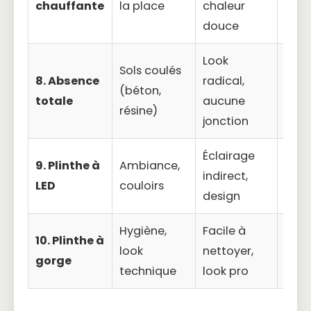
chauffante
la place
chaleur
élec
douce
Look
Sols coulés
8. Absence
radical,
Appl
(béton,
totale
aucune
très
résine)
jonction
Éclairage
9. Plinthe à
Ambiance,
Insta
indirect,
LED
couloirs
élec
design
Hygiène,
Facile à
Aspe
10. Plinthe à
look
nettoyer,
« san
gorge
technique
look pro
peu 